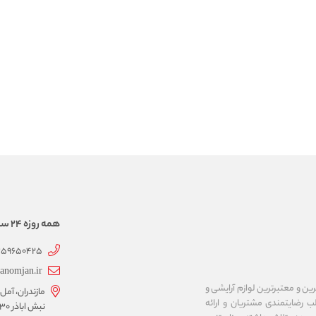
همه روزه 24 ساعته همراهتیم
359650425
anomjan.ir
رین و معتبرترین لوازم آرایشی و
مازندران، آمل،
 رضایتمندی مشتریان و ارائه
نبش اباذر 30، پلاک 40