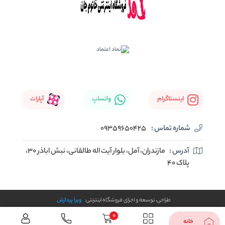
اینستاگرام
واتساپ
آپارات
شماره تماس :
09359650425
آدرس :
مازندران، آمل، بلوار آیت اله طالقانی، نبش اباذر 30،
پلاک 40
طراحی، توسعه و اجرای فروشگاه اینترنتی:
ویرا پردازش
0
خانه