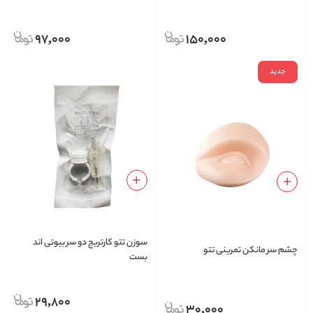
97,000
150,000
جدید
سوزن تتو کارتریج دو سر بیوتی اند
چشم سر مانکن تمرینی تتو
بست
29,800
30,000