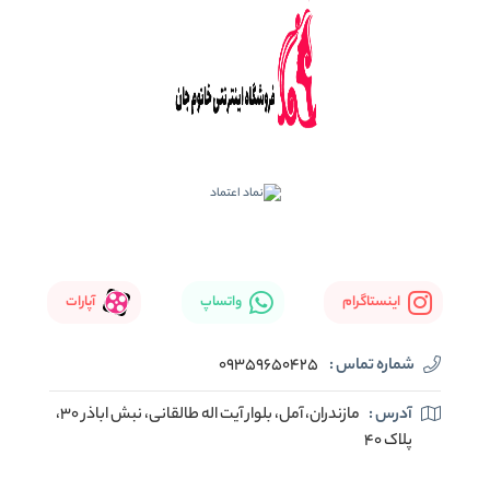
اینستاگرام
واتساپ
آپارات
شماره تماس :
09359650425
آدرس :
مازندران، آمل، بلوار آیت اله طالقانی، نبش اباذر 30،
پلاک 40