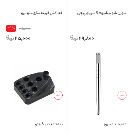
سوزن تاتو تیتانیوم 5 سر پاور پیچی
خط کش قرینه سازی تتو ابرو
29
%
35,000
25,000
29,800
قلم بليد فيبروز
پایه تشتک رنگ تتو