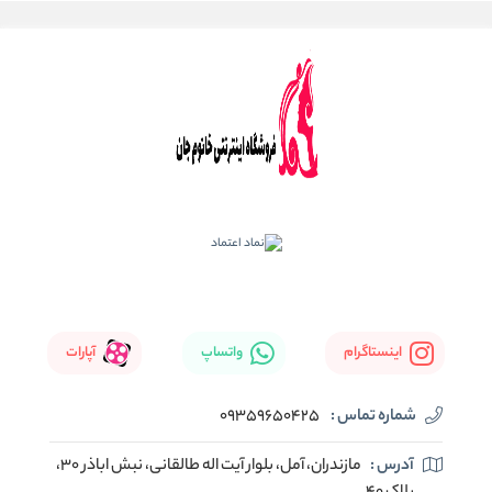
اینستاگرام
واتساپ
آپارات
شماره تماس :
09359650425
آدرس :
مازندران، آمل، بلوار آیت اله طالقانی، نبش اباذر 30،