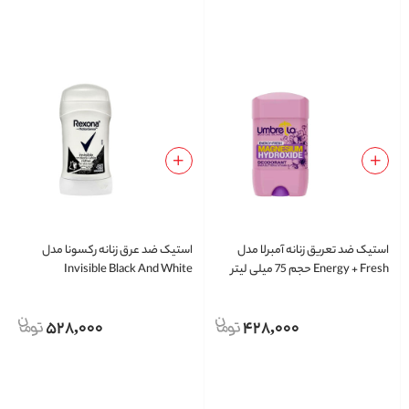
استیک ضد تعریق زنانه آمبرلا مدل
استيک ضد عرق زنانه رکسونا مدل
Energy + Fresh حجم 75 میلی لیتر
Invisible Black And White
528,000
428,000