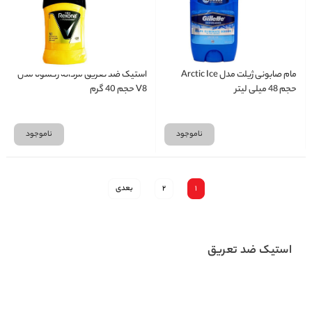
مام صابونی ژیلت مدل Arctic Ice
استیک ضد تعریق مردانه رکسونا مدل
حجم 48 میلی لیتر
V8 حجم 40 گرم
ناموجود
ناموجود
1
2
بعدی
استیک ضد تعریق