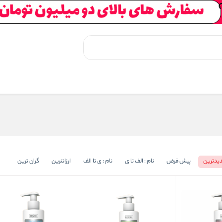
یدترین
پیش فرض
نام : الف تا ی
نام : ی تا الف
ارزانترین
گران ترین