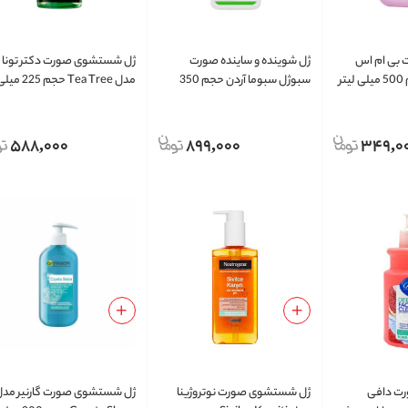
بی ام اس
ژل شوینده و ساینده صورت
ژل شستشوی صورت دکتر تونا
ر
سبوژل سبوما آردن حجم 350
مدل Tea Tree حجم 225 م
میلی لیتر
لیتر
588,000
899,000
349,0
ت دافی
ژل شستشوی صورت نوتروژینا
ژل شستشوی صورت گارنیر مد