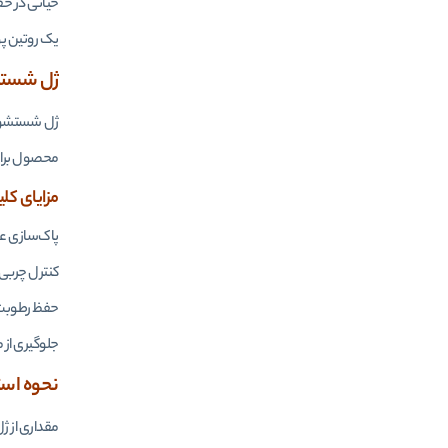
حیاتی در حف
یک روتین پ
ژل شستش
ژل شستشوی ص
محصول برای
مزایای کل
پاک‌سازی ع
کنترل چربی
حفظ رطوبت
جلوگیری از 
نحوه اس
مقداری از ژ