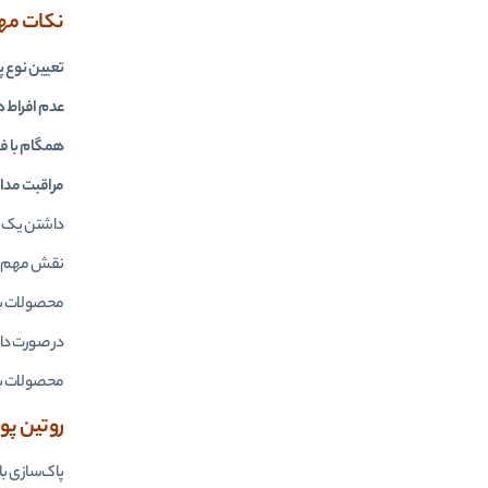
نکات مهم
تعیین نوع 
عدم افراط د
همگام با ف
مراقبت مدا
داشتن یک رو
نقش مهم و 
محصولات بای
در صورت دا
محصولات باک
روتین پو
پاک‌سازی با