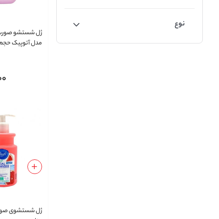
نوع
ژل شستشو صورت 
مدل آتوپیک حجم 500 میلی لیت
00
ژل شستشوی صور