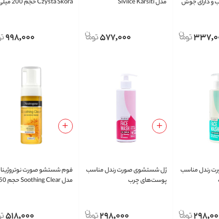
 و دارای جوش
مدل Sivilce Karsiti
Czysta Skora حجم 200 م
لیتر
998,000
577,000
337,0
ت رندل مناسب
ژل شستشوی صورت رندل مناسب
فوم شستشو صورت نوتروژینا
پوست‌های چرب
مدل oothing Clear
میلی لیتر
518,000
298,000
298,00