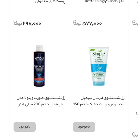
یلی
مدل Refreshingly Clear
پوست‌های معمولی
298,000
577,000
ژل شستشوی آبرسان سیمپل
ژل شستشوی صورت ویتولا مدل
مخصوص پوست خشک حجم 150
زغال فعال حجم 200 میلی لیتر
میلی لیتر
S حجم 150
ناموجود
ناموجود