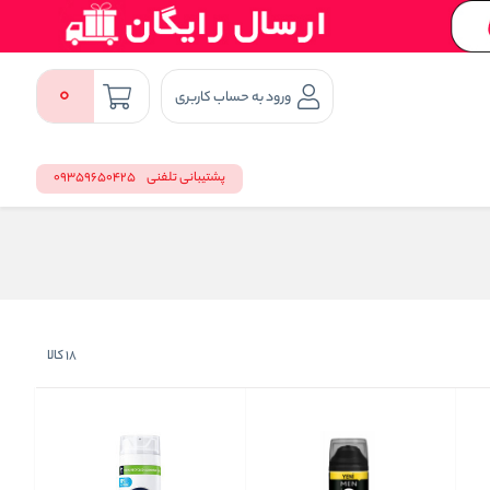
0
ورود به حساب کاربری
پشتیبانی تلفنی
09359650425
18
کالا