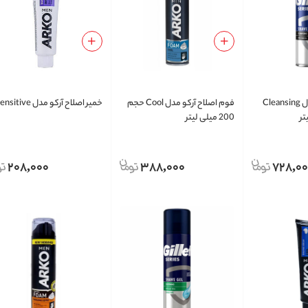
ژل اصلاح ژیلت مدل Cleansing
فوم اصلاح آرکو مدل Cool حجم
خمیر اصلاح آرکو مدل Sensitive
200 میلی لیتر
208,000
388,000
728,0