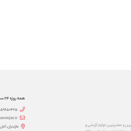
همه روزه 24 ساعته همراهتیم
359650425
anomjan.ir
رین و معتبرترین لوازم آرایشی و
مازندران، آمل،